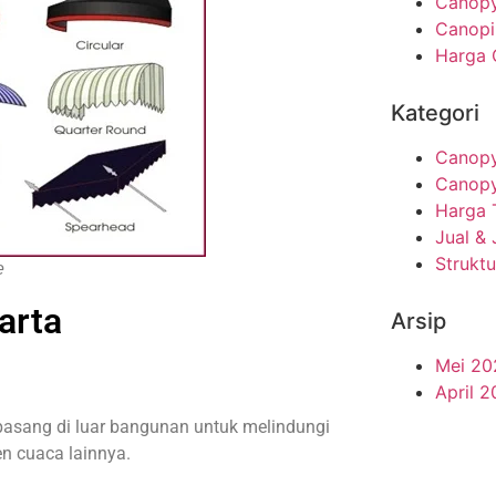
Canopy
Canopi
Harga 
Kategori
Canopy
Canop
Harga 
Jual &
Strukt
e
arta
Arsip
Mei 20
April 
ipasang di luar bangunan untuk melindungi
en cuaca lainnya.