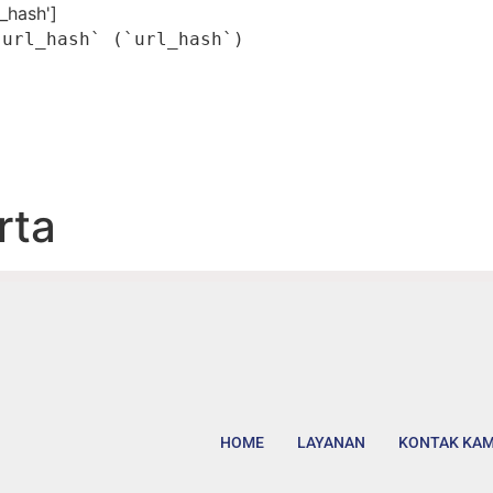
l_hash']
`url_hash` (`url_hash`)
rta
HOME
LAYANAN
KONTAK KAM