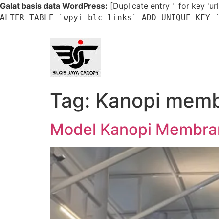
Galat basis data WordPress:
[Duplicate entry '' for key 'ur
ALTER TABLE `wpyi_blc_links` ADD UNIQUE KEY 
Skip to
content
Tag:
Kanopi memb
Model Kanopi Membra