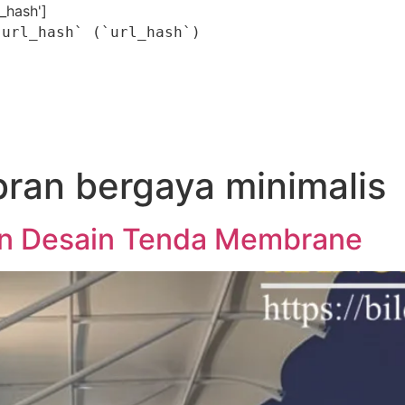
l_hash']
`url_hash` (`url_hash`)
ran bergaya minimalis
n Desain Tenda Membrane